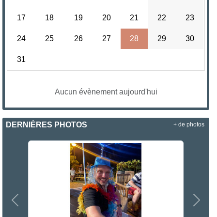
17
18
19
20
21
22
23
24
25
26
27
28
29
30
31
Aucun évènement aujourd'hui
DERNIÈRES PHOTOS
+ de photos
Précedent
Suiva