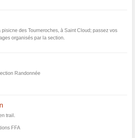
a pisicne des Tourneroches, à Saint Cloud; passez vos
ages organisés par la section.
a section Randonnée
n
n trail.
tions FFA