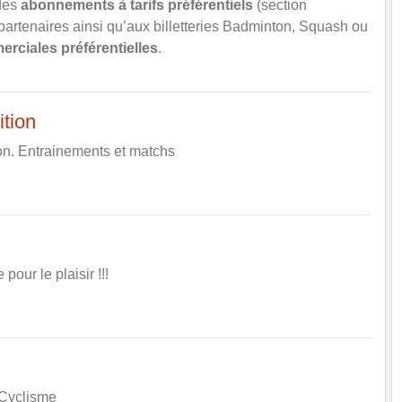
 des
abonnements à tarifs préférentiels
(section
t partenaires ainsi qu’aux billetteries Badminton, Squash ou
erciales préférentielles
.
ition
on. Entrainements et matchs
 pour le plaisir !!!
 Cyclisme