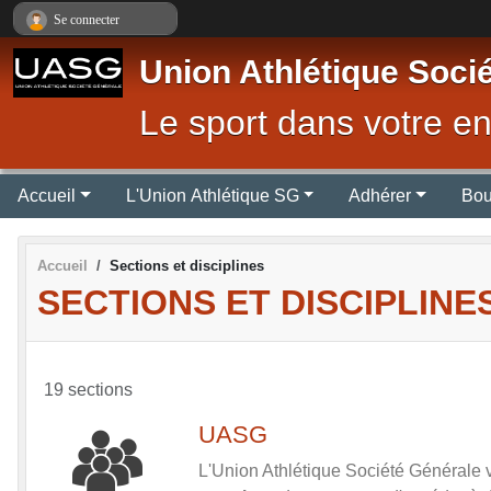
Panneau de gestion des cookies
Se connecter
Union Athlétique Soci
Le sport dans votre en
Accueil
L'Union Athlétique SG
Adhérer
Bou
Accueil
Sections et disciplines
SECTIONS ET DISCIPLINE
19 sections
UASG
L'Union Athlétique Société Générale 