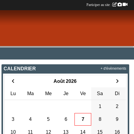
Participer au site :
CALENDRIER
+ d'évènements
Août 2026
Lu
Ma
Me
Je
Ve
Sa
Di
1
2
3
4
5
6
7
8
9
10
11
12
13
14
15
16